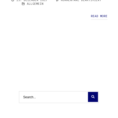
15. DEZEMBER 2017
KOMMENTARE DEAKTIVIERT
FÜR
ALLGEMEIN
SPENDE
AN
KREBSKRANKE
READ MORE
KINDER
WEIHNACHTEN
2017