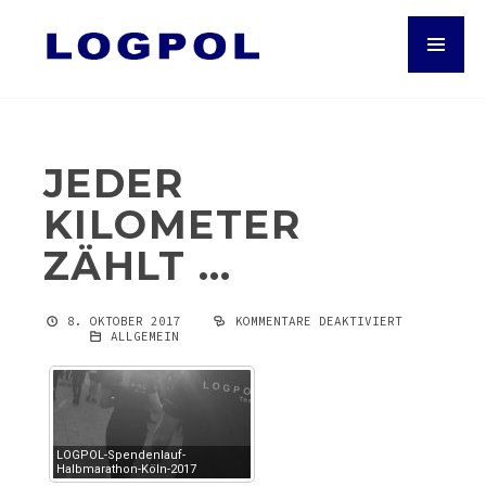
JEDER
KILOMETER
ZÄHLT …
8. OKTOBER 2017
KOMMENTARE DEAKTIVIERT
FÜR
ALLGEMEIN
JEDER
KILOMETER
ZÄHLT
…
LOGPOL-Spendenlauf-
Halbmarathon-Köln-2017